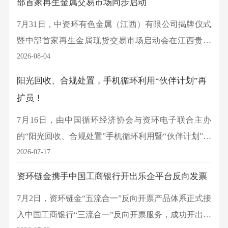
部首家再生金属交易市场同步启动
7月31日，中资环有色金属（江西）有限公司揭牌仪式
暨中部首家再生金属现货交易市场启动会在江西贵溪
成功举办，标志着我国再生有色金属资源回收利用体
2026-08-04
系建设再添重要力量，央地协同推动资源循环产业高
阳光回收、合规处置，手机循环利用“伙伴计划”再
质量发展迈出坚实步伐。鹰潭市委副书记、市长王亚
扩员！
青，集团党委常委、总会计师王伟东等出席活动，并
7月16日，由中国循环经济协会与资环电子联合主办
共同为新公司揭牌。
的“阳光回收、合规处置”手机循环利用暨“伙伴计划”工
作推进会在广东汕头召开。本次会议聚焦产业链协
2026-07-17
同、合规处置与数据安全等关键议题，汇聚政产学研
资环链金携手中国工商银行开出乐企平台反向发票
多方力量，共商产业合作新路径，共绘绿色发展新蓝
7月2日，资环链金“五流合一”反向开票产品体系正式接
图。
入中国工商银行“三流合一”反向开票服务，成功开出双