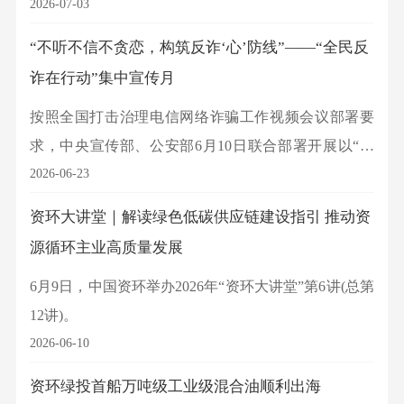
方合作后的首张乐企平台反向发票。
2026-07-03
“不听不信不贪恋，构筑反诈‘心’防线”——“全民反
诈在行动”集中宣传月
按照全国打击治理电信网络诈骗工作视频会议部署要
求，中央宣传部、公安部6月10日联合部署开展以“不
听不信不贪恋，构筑反诈‘心’防线”为主题的“全民反诈
2026-06-23
在行动”集中宣传月活动，进一步加大反诈宣传力度，
资环大讲堂｜解读绿色低碳供应链建设指引 推动资
不断提升群众防骗意识和识骗能力，切实营造全社会
源循环主业高质量发展
反诈浓厚氛围。
6月9日，中国资环举办2026年“资环大讲堂”第6讲(总第
12讲)。
2026-06-10
资环绿投首船万吨级工业级混合油顺利出海