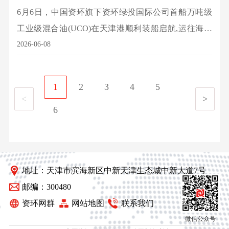
6月6日，中国资环旗下资环绿投国际公司首船万吨级
工业级混合油(UCO)在天津港顺利装船启航,运往海外
市场。此次交易是资环绿投国际公司依托天津港、深
2026-06-08
耕北方再生资源市场的务实举措,也是完善全国产业布
局、拓展海外绿色贸易的重要实践。该批次工业级混
1
2
3
4
5
合油共10296.8吨,是资环绿投国际公司首次实现可持续
<
>
6
燃料超万吨级出口,预计可减少二氧化碳排放超3.6万
吨。
地址：天津市滨海新区中新天津生态城中新大道7号
邮编：300480
资环网群
网站地图
联系我们
微信公众号