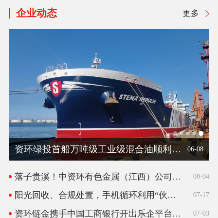
企业动态
更多
“不听不信不贪恋，构筑反诈‘心’防线”——“全民反诈在行动”集中宣传月
资环绿投首船万吨级工业级混合油顺利出海
落子贵溪！中资环有色金属（江西）公司揭牌，中部首家再生金属交易市场同步启动
资环链金携手中国工商银行开出乐企平台反向发票
资环绿投首船万吨级工业级混合油顺利出海
落子贵溪！中资环有色金属（江西）公司揭牌，中部首家再生金属交易市场同步启动
阳光回收、合规处置，手机循环利用“伙伴计划”再扩员！
06-08
08-04
07-17
07-03
06-23
06-08
08-04
落子贵溪！中资环有色金属（江西）公司揭牌，中部首家再生金属交易市场同步启动
08-04
阳光回收、合规处置，手机循环利用“伙伴计划”再扩员！
07-17
资环链金携手中国工商银行开出乐企平台反向发票
07-03