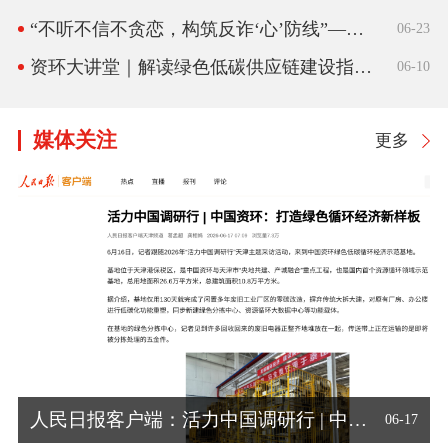
“不听不信不贪恋，构筑反诈‘心’防线”——“全民反诈在行动”集中宣传月
06-23
资环大讲堂｜解读绿色低碳供应链建设指引 推动资源循环主业高质量发展
06-10
媒体关注
更多
[朝闻天下]今年我国动力电池预计退役总量近50万吨
人民日报客户端：活力中国调研行 | 中国资环：打造绿色循环经济新样板
人民日报客户端：活力中国调研行 | 中国资环：打造绿色循环经济新样板
[朝闻天下]退役光伏组件改造 变身彩色发电建材
人民日报海外版：这块人造草坪，与众不同
中央电视台《新闻联播》：“废品”变“资源” 以旧换新 激发循环经济新活力
中央电视台《新闻联播》：“废品”变“资源” 以旧换新 激发循环经济新活力
06-17
07-20
07-17
06-29
06-29
06-17
07-20