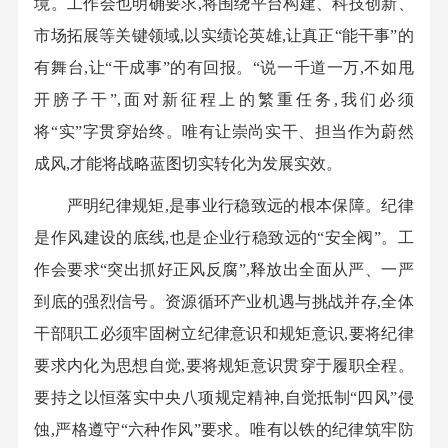
境。工作会也明确要求,将围绕平台构建、科技创新、
市场拓展等关键领域,以实绩论英雄,让真正“能干事”的
有舞台,让“干成事”的有回报。“说一千道一万,不如甩
开膀子干”,面对新征程上的繁重任务,我们必须
将“实”字贯穿始终。唯有让崇尚实干、担当作为蔚然
成风,才能将战略蓝图切实转化为发展实效。
严明纪律规矩,是事业行稳致远的根本保障。纪律
是作风建设的底线,也是企业行稳致远的“安全阀”。工
作会要求“突出抓好正风反腐”,释放出全面从严、一严
到底的强烈信号。资源循环产业机遇与挑战并存,全体
干部职工必须牢固树立纪律意识和规矩意识,要将纪律
要求内化为思想自觉,要将规矩意识贯穿于履职全程。
要持之以恒落实中央八项规定精神,自觉抵制“四风”侵
蚀,严格遵守“六种作风”要求。唯有以铁的纪律筑牢防